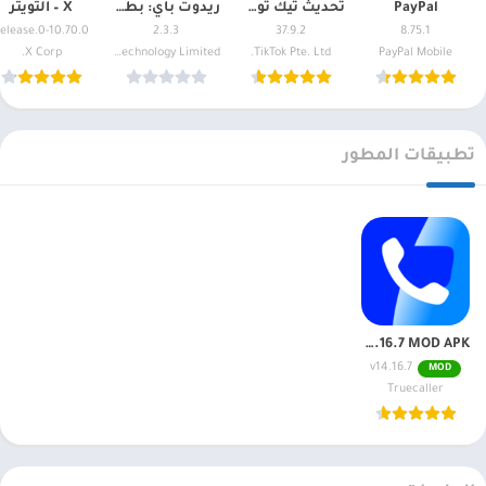
PayPal
تحديث تيك توك – TikTok
ريدوت باي: بطاقة كريبتو والدفع
X – التويتر
10.70.0-release.0
2.3.3
37.9.2
8.75.1
X Corp.
Red Dot Technology Limited
TikTok Pte. Ltd.
PayPal Mobile
تطبيقات المطور
Truecaller Gold: Caller ID, spam blocking v14.16.7 MOD APK
v14.16.7
MOD
Truecaller