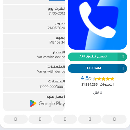
نشرت يوم
31/05/2012
تطوير
21/06/2024
بحجم
102.34 MB
الإصدار
تحميل تطبيق APK
Varies with device
المتطلبات
TELEGRAM
Varies with device
4.5
/5
التحميلات
الأصوات:
21,884,235
+1٬000٬000٬000
نقل
احصل عليه