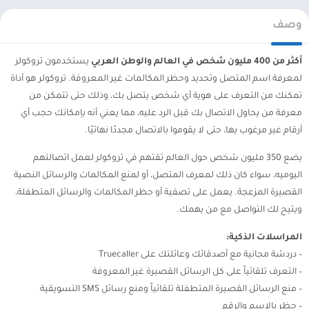
وصف
أكثر من 400 مليون شخص في العالم والوطن العربي
يستخدمون تروكولر
لمعرفة اسم المتصل وتحديد وحظر المكالمات غير المعروفة. تروكولر هو أداة
تمكنك من التعرف على هوية أي شخص يتصل بك، وذلك حتى تتمكن من
معرفة من يحاول الاتصال بك قبل الرد عليه، مما يعني أنه بإمكانك حجب أي
أرقام غير مرغوب بها، حتى لا يقوموا بالاتصال مجددًا نهائيًا.
يضع 350 مليون شخص حول العالم تقتهم في تروكولر لعمل اتصالتهم
اليوميه، سواء كان ذلك لمعرف المتصل، أو لمنع المكالمات والرسائل النصية
القصيرة المزعجة. يعمل على تصفية أو حظر المكالمات والرسائل المتطفلة،
ويتيح لك التواصل مع من يهمك.
المراسلات الذكية:
– دردشة مجانية مع أصدقائك وعائلتك على Truecaller
– التعرف تلقائياً على كل الرسائل القصيرة غير المعروفة
– منع الرسائل القصيرة المتطفلة تلقائياً ومنع رسائل SMS التسويقية
– حظر بالاسم والرقم