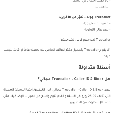
– 30 طلب اتصال في الشهر
– لا اعلانات
Truecaller جولد – تميّز عن الآخرين:
– معرف متصل جولد
– دعم عالي الأولوية
Truecaller لديه دعم كامل لشريحتين!
*لا يقوم Truecaller بتحميل دفتر الهاتف الخاص بك لجعله عاماً أو قابلاً للبحث
فيه*
أسئلة متداولة
هل Truecaller – Caller ID & Block مجاني؟
نعم، Truecaller – Caller ID & Block مجاني. لدى التطبيق أيضا النسخة المميزة
التي تكلف 25.99 يورو في السنة و تقدم تنوع واسع من الميزات الإضافية ، مثل
حذف الإشهارات من التطبيق.