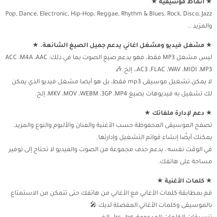
★
أنماط موسيقية
★
Pop, Dance, Electronic, Hip-Hop, Reggae, Rhythm & Blues, Rock, Disco, Jazz
والمزيد ..
★
مشغل فيديو ومشغل اغاني يدعم جميل الصيغ الشائعة.
★
ليس مشغل MP3 فقط، فهو يدعم صيغ الصوت بما في ذلك: ACC ،M4A ،AAC
،AC3 ،FLAC ،WAV ،MIDI ،MP3، إلخ.🎶
لا يمكن تشغيل موسيقى mp3 فقط، بل هو أيضا مشغل فيديو الذي يمكن
لك تشغيل به فيديوهات بصيغ MKV ،MOV ،WEBM ،3GP ،MP4، إلخ.
★
دعم لإدارة ملفاتك
★
تصفح الموسيقى المحفوظة حسب الأغنية والفنان والألبوم والنوع والمزيد.
يمكنك أيضًا إنشاء قوائم التشغيل وإدارتها.
في الوقت نفسه ، يدعم حذف مجموعة من الصوت والفيديو لا تحتاج إلى توفير
مساحة على هاتفك.
★
كلمات الأغنية
★
قم بمطابقة كلمات الأغاني مع الأغاني من هاتفك حتى تتمكن من الاستمتاع
بالموسيقى وكلمات الأغاني المفضلة لديك 🎤