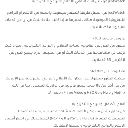
JustWatch هو دليل البث النهائي للأفلام والبرامج التلفزيونية.
JustWatch هي أسهل طريقة لتصفح مجموعة واسعة من الأفلام أو البرامج
التلفزيونية الموجودة هناك ، لمعرفة ما إذا كانت متاحة للبث في أي من خدمات
الفيديو المفضلة لديك.
عروض قانونية 100٪
تحقق من العروض القانونية المتاحة للأفلام أو البرامج التلفزيونية ، سواء كنت
ترغب في مشاهدتها على خدمات البث أو في السينما. ندرج جميع العروض
لأكثر من 85 خدمة بث.
ماذا يوجد على Netflix؟
يمكنك العثور بسهولة على مكان بث الأفلام والبرامج التلفزيونية عبر الإنترنت
من بين أكثر من 85 خدمة فيديو قانونية في الولايات المتحدة ، بما في ذلك
Netflix و Hulu و HBO Go و Amazon Prime Video.
أفلام الأطفال والبرامج التلفزيونية
هل تقلق بشأن ما يمكن لأطفالك مشاهدته عبر الإنترنت؟ لقد أضفنا
التصنيفات العمرية (G و PG و PG-13 و R و NC-17) لمساعدتك في اختيار أفضل
الأفلام والبرامج التلفزيونية وأنسبها لأطفالك.