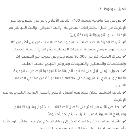
الميزات والوظائف
✔️ عروض بث قانونية بنسبة 100٪: شاهد الأفلام والبرامج التلفزيونية عبر
الإنترنت من خلال الاشتراكات المدفوعة ، والبث المجاني ، والبث المباشر مع
الإعلانات ، والتأجير والشراء (كتنزيل).
✔️ شريط المراقبة: حدد خدمات الفيديو المفضلة لديك من بين أكثر من 85
خدمة متوفرة وقم بتصفية السمات المختلفة مثل النوع أو سنة الإصدار.
✔️ محرك البحث: أكثر من 90.000 فيلم وعروض مدرجة مع المقطورات
والملخصات والممثلين والتقييمات وعروض الفيديو حسب الطلب.
✔️ الجدول الزمني: ابق على اطلاع دائم بقائمتنا اليومية للإصدارات الجديدة
للأفلام والبرامج التلفزيونية على Netflix و Hulu و 83 من مقدمي الخدمات
الآخرين.
✔️ شائع: اكتشف مكان مشاهدة أفضل الأفلام وأفضل البرامج التلفزيونية عبر
الإنترنت.
✔️ انخفاض الأسعار: اعثر على أفضل الصفقات لاستئجار وشراء الأفلام
والبرامج التلفزيونية عبر الإنترنت ، يتم تحديثها يوميًا.
✔️ قائمة المراقبة: حوّل هاتفك الذكي إلى جهاز التحكم عن بعد النهائي للوسائط
– أفلام قائمة انتظار على جهازك – لا يلزم تسجيل الدخول.