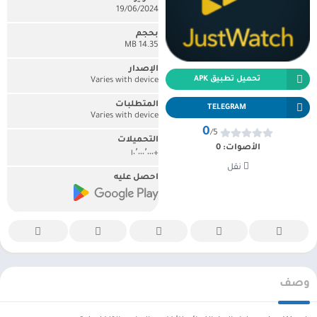
19/06/2024
بحجم
14.35 MB
الإصدار
تحميل تطبيق APK
Varies with device
المتطلبات
TELEGRAM
Varies with device
0
/5
التحميلات
الأصوات:
0
+١٠٬٠٠٠٬٠٠٠
نقل
احصل عليه
وصف