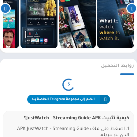
روابط التحميل
5
انضم إلى مجموعة Telegram الخاصة بنا
كيفية تثبيت JustWatch - Streaming Guide APK؟
1. اضغط على ملف APK JustWatch - Streaming Guide
الذي تم تنزيله.