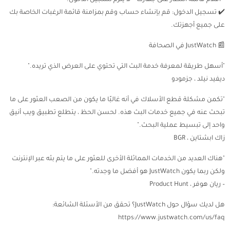
✔️ تسجيل الدخول: قم بإنشاء حساب وقم بمزامنة قائمة الرغبات الخاصة بك
على جميع أجهزتك.
📰 JustWatch في الصحافة
"أسهل طريقة لمعرفة خدمة البث التي تحتوي على العرض الذي تريده."
ديفيد نيلد ، جزمودو
"تكمن مشكلة قطع الأسلاك في أنه غالبًا ما يكون من الصعب العثور على ما
تبحث عنه في جميع خدمات البث هذه. لحسن الحظ ، يتطلع تطبيق ويب أنيق
واحد إلى تبسيط عملية البحث."
زاك ابشتاين ، BGR
"هناك العديد من الخدمات المماثلة الأخرى للعثور على ما يتم بثه عبر الإنترنت
ولكن ربما يكون JustWatch هو أفضل ما وجدته."
– ريان هوفر ، Product Hunt
هل لديك سؤال حول JustWatch؟ تحقق من الأسئلة الشائعة:
https://www.justwatch.com/us/faq