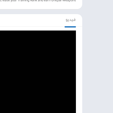
ncrease your Training Rank and earn Unique Weapons!
فيديو