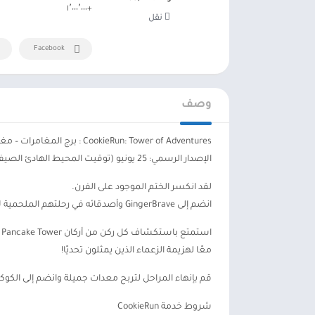
+١٬٠٠٠٬٠٠٠
نقل
Facebook
وصف
CookieRun: Tower of Adventures : برج المغامرات – مغامرة مقرمشة من الأعلى إلى الأسفل!
الإصدار الرسمي: 25 يونيو (توقيت المحيط الهادئ الصيفي)
لقد انكسر الختم الموجود على الفرن.
انضم إلى GingerBrave وأصدقائه في رحلتهم الملحمية لإنقاذ برج Pancake Tower من الشر!
ا
معًا لهزيمة الزعماء الذين يمثلون تحديًا!
قم بإنهاء المراحل لتربح معدات جميلة وانضم إلى الكوك
شروط خدمة CookieRun