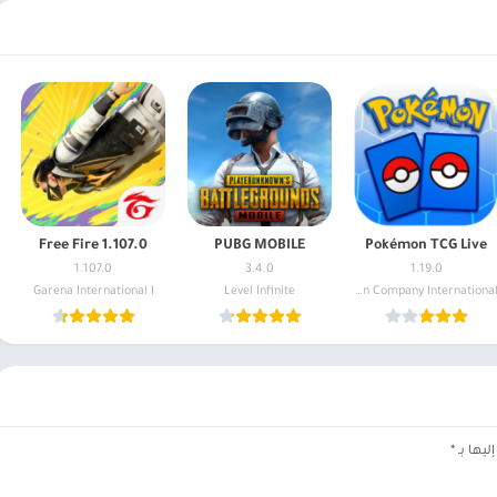
Free Fire 1.107.0
PUBG MOBILE
Pokémon TCG Live
1.107.0
3.4.0
1.19.0
Garena International I
Level Infinite
The Pokémon Company International
ليها بـ
*