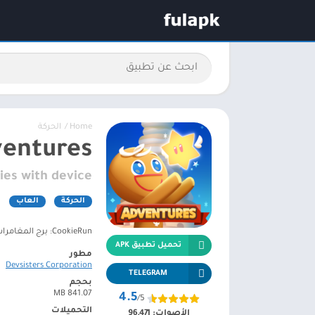
Home
/
الحركة
ventures
ies with device
الحركة
العاب
CookieRun: برج المغامرات - مغامرة مقرمشة من الأعلى إلى الأسفل!
تحميل تطبيق APK
مطور
Devsisters Corporation
TELEGRAM
بحجم
841.07 MB
4.5
/5
التحميلات
الأصوات:
96,471