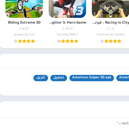
Racing in City – قيادة السيارة
Spider Fighter 3: Hero Game
Riding Extreme 3D
2.9.8.1
3.39.13
2.1.0
playducky.com
Starplay DMCC
Hammurabi Games
Ameri
American Sniper 3D apk
تحميل
تنزيل
ليها بـ
*