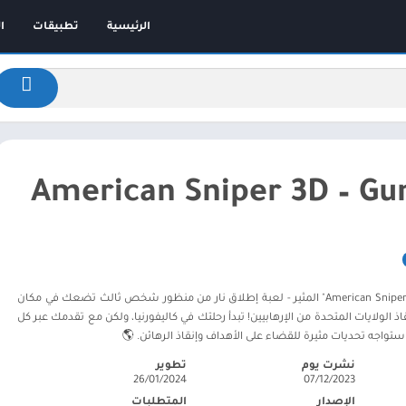
الرئيسية
تطبيقات
ا
American Sniper 3D – G
🎮 انغمس في عالم "American Sniper 3D" المثير - لعبة إطلاق نار من منظور شخص ثالث تضعك في مكان
الولايات المتحدة من الإرهابيين! تبدأ رحلتك في كاليفورنيا، ولكن مع تقدمك عبر كل
ستواجه تحديات مثيرة للقضاء على الأهداف وإنقاذ الرهائن. 🌎
نشرت يوم
تطوير
26/01/2024
07/12/2023
الإصدار
المتطلبات