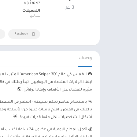
136.97 MB
نقل
التحميلات
+٥٠٠٬٠٠٠
Facebook
وصف
🎮 انغمس في عالم
لإنقاذ الولايات المتحدة من الإرهابيين! تبدأ رحلتك في 
مثيرة للقضاء على الأهداف وإنقاذ الرهائن. 🌎
🔫 باستخدام عناصر تحكم بسيطة – استمر في الضغط ل
براعتك في القنص. افتح ترسانة كبيرة من الأسلحة وق
أشكال الشخصيات، لكل منها قدرات فريدة. 🌟
💰 أكمل المهام اليومية