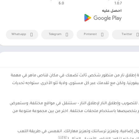
6.0
1.0.7
احصل عليه
Whatsapp
Telegram
Pinterest
Twitter
 "American Sniper 3D" المثير – لعبة إطلاق نار من منظور شخص ثالث تضعك في مكان قناص ماهر في مهمة
كاليفورنيا، ولكن مع تقدمك عبر كل مستوى، ولاية تلو الأخرى، ستواجه تحديات
لتصويب وإطلاق النار لإطلاق النار – ستتنقل في مواقع مختلفة، وستعرض
م بتخصيصها باستخدام ملحقات مختلفة. اختر من بين مجموعة متنوعة من
 في غضون 24 ساعة لكسب أموال إضافية، وتعزيز ترسانتك وتعزيز مهاراتك. انغمس في طريقة اللعب