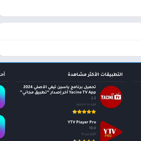
التطبيقات الأكثر مشاهدة
أح
تحميل برنامج ياسين تيفي الأصلي 2024
Yacine TV App آخر إصدار “تطبيق مجاني”
2.2
yassin tv apk
YTV Player Pro
10.0
Prod ADP