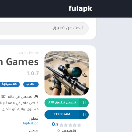
Home
/
العاب
un Games
1.0.7
العاب
كلاسيكية
تحميل تطبيق APK
قناص ماهر في مهمة لإنقاذ 
مستوى، ولاية تلو الأخرى، 
TELEGRAM
مطور
TapNation
0
/5
بحجم
الأصوات:
0