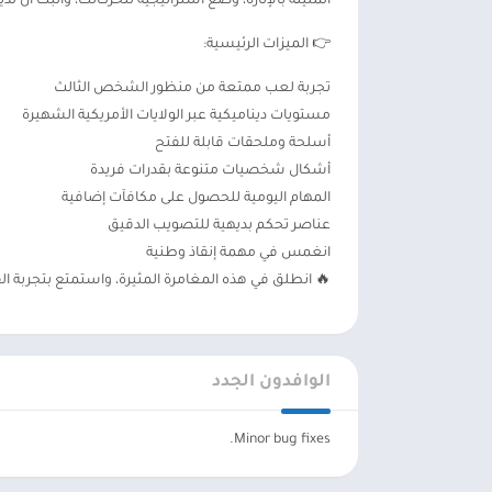
المليئة بالإثارة، وضع استراتيجية لتحركاتك، وأثبت أن لديك 
👉 الميزات الرئيسية:
تجربة لعب ممتعة من منظور الشخص الثالث
مستويات ديناميكية عبر الولايات الأمريكية الشهيرة
أسلحة وملحقات قابلة للفتح
أشكال شخصيات متنوعة بقدرات فريدة
المهام اليومية للحصول على مكافآت إضافية
عناصر تحكم بديهية للتصويب الدقيق
انغمس في مهمة إنقاذ وطنية
🔥 انطلق في هذه المغامرة المثيرة، واستمتع بتجربة الق
الوافدون الجدد
Minor bug fixes.