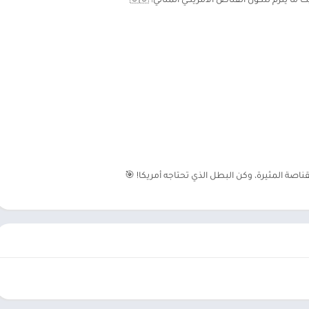
ما يلزم لتكون القناص الأمريكي المثالي! 🇺🇸
ناصة المثيرة، وكن البطل الذي تحتاجه أمريكا! 🎯