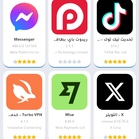
تحديث تيك توك – TikTok
ريدوت باي: بطاقة كريبتو والدفع
Messenger
486.0.0.127.109
2.3.3
37.9.2
Meta Platforms Inc.
Red Dot Technology Limited
TikTok Pte. Ltd.
X – التويتر
Wise
Turbo VPN – خدمة VPN سريعة
4.1.3
8.85.0
10.70.0-release.0
Innovative Connecting
Wise Payments Ltd.
X Corp.