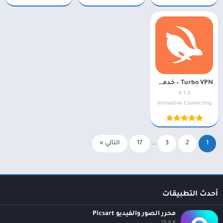
Turbo VPN – خدمة VPN سريعة 4.1.3
4.1.3
Innovative Connecting
1
2
3
…
17
التالي »
أحدث التطبيقات
محرر الصور والفيديو Picsart
25.6.6