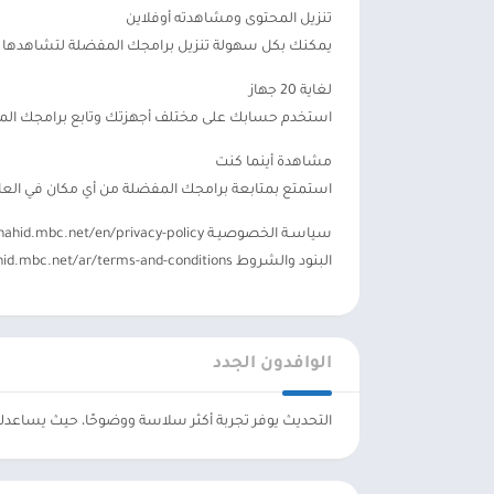
تنزيل المحتوى ومشاهدته أوفلاين
يمكنك بكل سهولة تنزيل برامجك المفضلة لتشاهدها لاحق
لغاية 20 جهاز
استخدم حسابك على مختلف أجهزتك وتابع برامجك المف
مشاهدة أينما كنت
استمتع بمتابعة برامجك المفضلة من أي مكان في العا
سياسـة الخصوصيـة https://shahid.mbc.net/en/privacy-policy
البنود والشروط https://shahid.mbc.net/ar/terms-and-conditions
الوافدون الجدد
التحديث يوفر تجربة أكثر سلاسة ووضوحًا، حيث يساعد