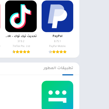
PayPal
تحديث تيك توك – TikTok
37.9.2
8.75.1
TikTok Pte. Ltd.
PayPal Mobile
تطبيقات المطور