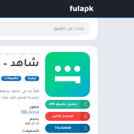
Home
/
ترفيه
/ ﺷﺎﻫﺪ – Shahid
ﺷﺎﻫﺪ – Shahid
ترفيه
تطبيقات
أهلاً بك في شاهد، وجهت
حصرية تعرض لأول مرة، بال
تحميل تطبيق APK
مطور
MBC Group
الإصدار الأخير
بحجم
25.72 MB
TELEGRAM
التحميلات