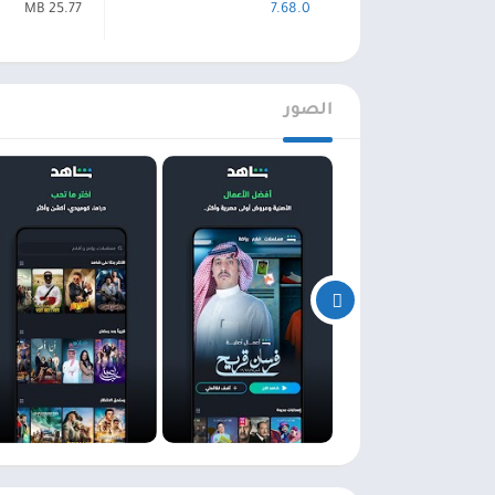
25.77 MB
7.68.0
الصور