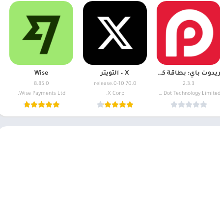
ريدوت باي: بطاقة كريبتو والدفع
X – التويتر
Wise
8.85.0
10.70.0-release.0
2.3.3
Wise Payments Ltd.
X Corp.
Red Dot Technology Limited